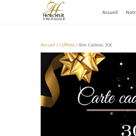
Accueil
Notr
Accueil
/
Coffrets
/ Bon Cadeau 30€