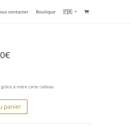
ous contacter
Boutique
🇫🇷
30€
ité grâce à notre carte cadeau
u panier