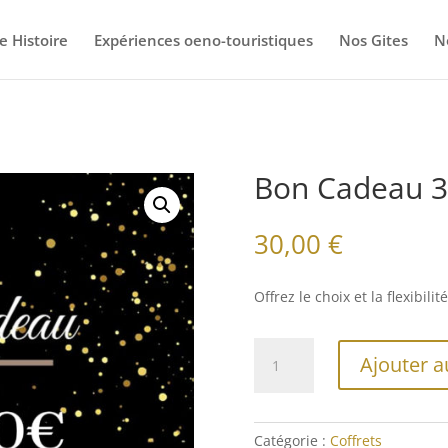
e Histoire
Expériences oeno-touristiques
Nos Gites
N
Bon Cadeau 
30,00
€
Offrez le choix et la flexibil
quantité
Ajouter a
de
Bon
Cadeau
30€
Catégorie :
Coffrets