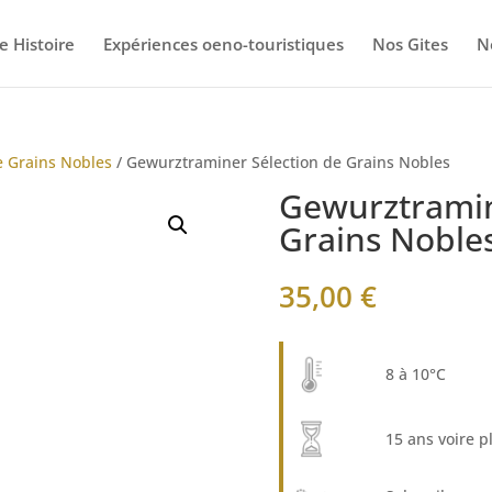
e Histoire
Expériences oeno-touristiques
Nos Gites
N
e Grains Nobles
/ Gewurztraminer Sélection de Grains Nobles
Gewurztramin
Grains Noble
35,00
€
8 à 10°C
15 ans voire p