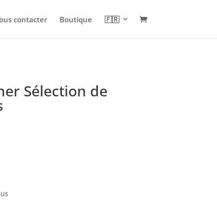
ous contacter
Boutique
🇫🇷
er Sélection de
s
lus