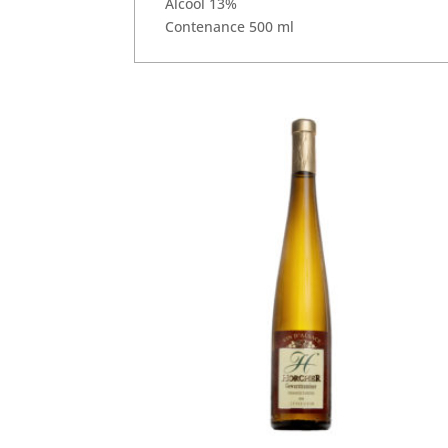
Alcool 13%
Contenance 500 ml
Produits similaires