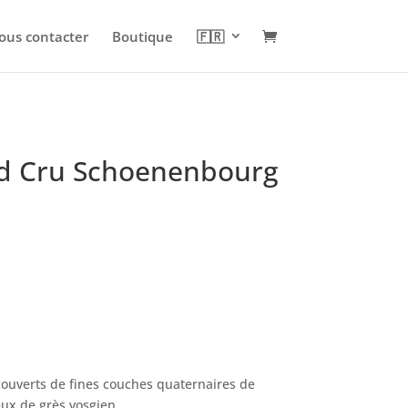
ous contacter
Boutique
🇫🇷
nd Cru Schoenenbourg
couverts de fines couches quaternaires de
ceux de grès vosgien.