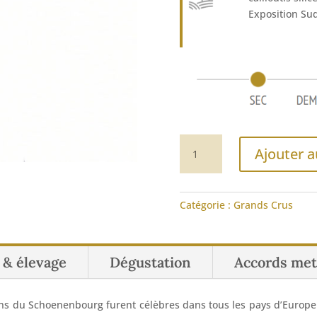
Exposition Sud
quantité
Ajouter a
de
Riesling
Grand
Catégorie :
Grands Crus
Cru
Schoenenbourg
n & élevage
Dégustation
Accords met
ns du Schoenenbourg furent célèbres dans tous les pays d’Europe