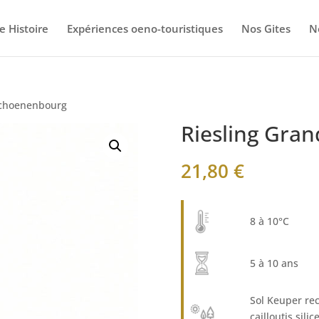
e Histoire
Expériences oeno-touristiques
Nos Gites
N
Schoenenbourg
Riesling Gra
21,80
€
8 à 10°C
5 à 10 ans
Sol Keuper re
cailloutis sili