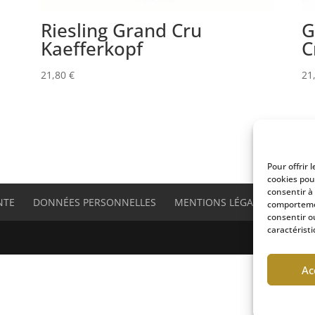
Riesling Grand Cru
G
Kaefferkopf
C
21,80
€
21
Pour offrir 
cookies pou
consentir à
NTE
DONNÉES PERSONNELLES
MENTIONS LÉGALES
SITE
comportemen
consentir o
caractéristi
Ac